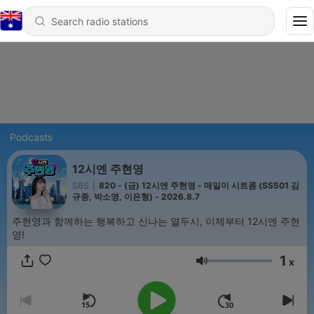
Podcasts
12시엔 주현영
SBS
|
820 - (금) 12시엔 주현영 - 매일이 시트콤 (SS501 김
규종, 박소영, 이은형) - 2026.8.7
주현영과 함께하는 행복하고 신나는 열두시, 이제부터 12시엔 주현
영!
1
x
Volume