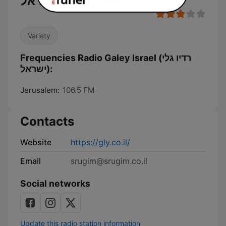
ישראל)
Variety
Frequencies Radio Galey Israel (רדיו גלי
ישראל):
Jerusalem:
106.5 FM
Contacts
Website
https://gly.co.il/
Email
srugim@srugim.co.il
Social networks
Update this radio station information