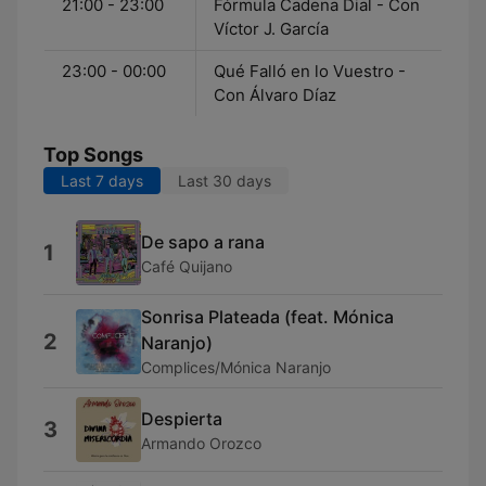
21:00 - 23:00
Fórmula Cadena Dial - Con
Víctor J. García
23:00 - 00:00
Qué Falló en lo Vuestro -
Con Álvaro Díaz
Top Songs
Last 7 days
Last 30 days
De sapo a rana
1
Café Quijano
Sonrisa Plateada (feat. Mónica
2
Naranjo)
Complices/Mónica Naranjo
Despierta
3
Armando Orozco