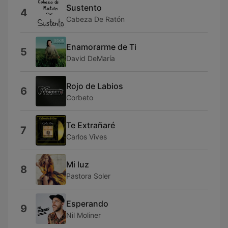
Sustento
4
Cabeza De Ratón
Enamorarme de Ti
5
David DeMaría
Rojo de Labios
6
Corbeto
Te Extrañaré
7
Carlos Vives
Mi luz
8
Pastora Soler
Esperando
9
Nil Moliner