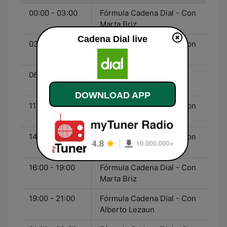
00:00 - 03:00
Fórmula Cadena Dial - Con
Marta Briz
Cadena Dial live
03:00 - 06:00
Fórmula Cadena Dial - Con
Alberto Lezaun
06:00 - 11:00
Atrévete - Con Luis
Larrodera
DOWNLOAD APP
11:00 - 14:00
Fórmula Cadena Dial - Con
Carmen Ramírez
14:00 - 16:00
Fórmula Cadena Dial - Con
Vicente Zamora
16:00 - 19:00
Fórmula Cadena Dial - Con
Marta Briz
19:00 - 21:00
Fórmula Cadena Dial - Con
Alberto Lezaun