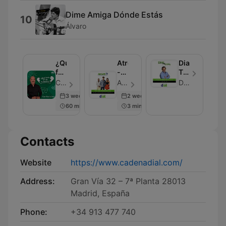
Dime Amiga Dónde Estás
10
Álvaro
¿Qué
Atrévete
Dial
falló
-
Tal
en
Las
Cual
Cadena Dial - Episode 50
Atrévete - Episode 50
Dial Tal Cual
lo
Bromas
-
3 weeks ago
2 weeks ago
vuestro?
de
Noticias
60 min
3 min
Isidro
musicales
Montalvo
Contacts
Website
https://www.cadenadial.com/
Address:
Gran Vía 32 – 7ª Planta 28013
Madrid, España
Phone:
+34 913 477 740