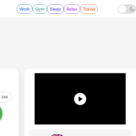
Work
Gym
Sleep
Relax
Travel
24K