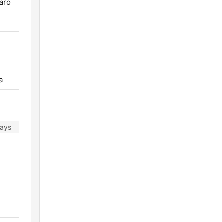
aro
a
days