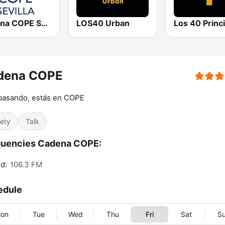
Cadena COPE Sevilla
LOS40 Urban
dena COPE
pasando, estás en COPE
iety
Talk
quencies Cadena COPE:
d:
106.3 FM
edule
on
Tue
Wed
Thu
Fri
Sat
S