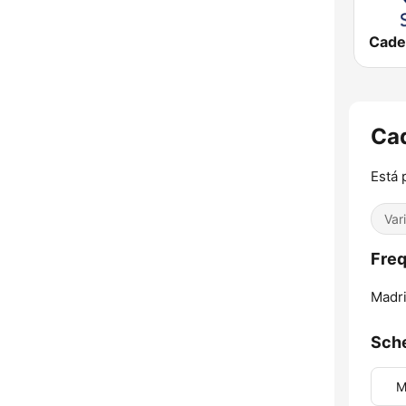
Ca
Está 
Var
Fre
Madri
Sch
M