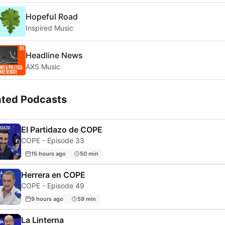
Hopeful Road
Inspired Music
Headline News
AXS Music
ated Podcasts
El Partidazo de COPE
COPE - Episode 33
15 hours ago
50 min
Herrera en COPE
COPE - Episode 49
9 hours ago
59 min
La Linterna