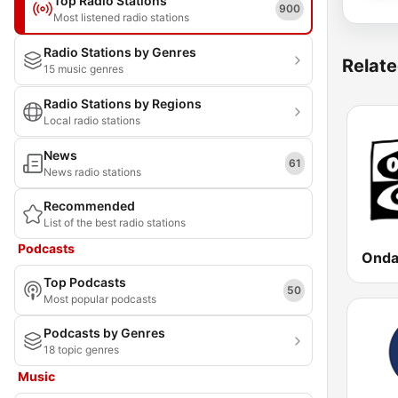
Top Radio Stations
900
Most listened radio stations
Radio Stations by Genres
Relate
15 music genres
Radio Stations by Regions
Local radio stations
News
61
News radio stations
Recommended
List of the best radio stations
Podcasts
Top Podcasts
50
Most popular podcasts
Podcasts by Genres
18 topic genres
Music