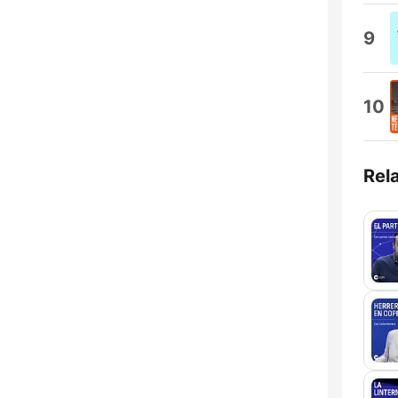
9
10
Rel