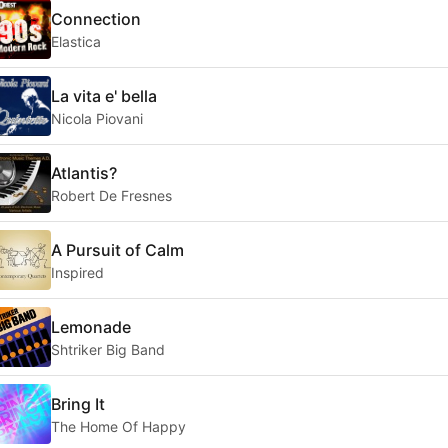
Connection
Elastica
La vita e' bella
Nicola Piovani
Atlantis?
Robert De Fresnes
A Pursuit of Calm
Inspired
Lemonade
Shtriker Big Band
Bring It
The Home Of Happy