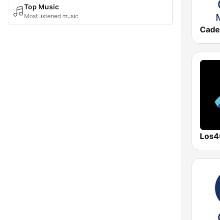
Top Music
Most listened music
Los4