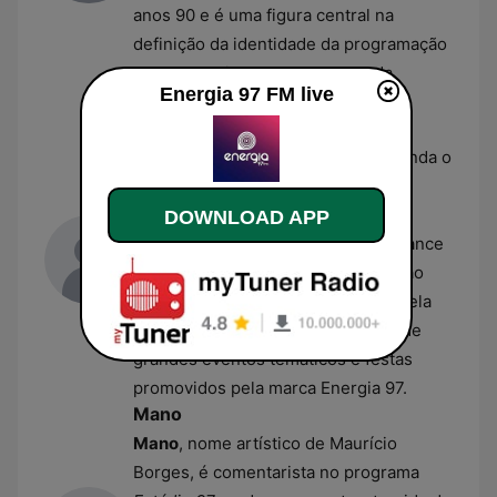
anos 90 e é uma figura central na
definição da identidade da programação
de entretenimento e esportes da
Energia 97 FM live
estação.
Sílvio Ribeiro
Radialista e DJ,
Sílvio Ribeiro
comanda o
programa
Energia na Véia
, um dos
maiores sucessos de audiência da
DOWNLOAD APP
emissora focado em clássicos da dance
music e do pop. Além de sua atuação
diária no rádio, ele é responsável pela
curadoria musical e apresentação de
grandes eventos temáticos e festas
promovidos pela marca Energia 97.
Mano
Mano
, nome artístico de Maurício
Borges, é comentarista no programa