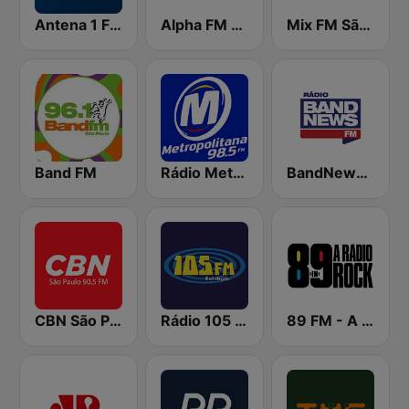
Antena 1 FM
Alpha FM 101.7
Mix FM São Paulo
Band FM
Rádio Metropolitana 98.5 FM
BandNews FM - 96.9 SP
CBN São Paulo
Rádio 105 FM
89 FM - A Rádio Rock