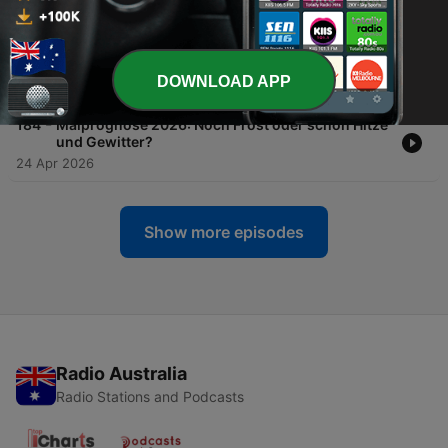
22 May 2026
-
185
Von Hitze bis Schafskälte - Meteorologe gibt
Juniprognose im Podcast
DOWNLOAD APP
08 May 2026
-
184
Maiprognose 2026: Noch Frost oder schon Hitze
und Gewitter?
24 Apr 2026
Show more episodes
Radio Australia
Radio Stations and Podcasts