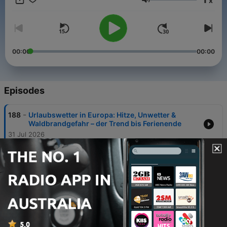
x
Wetterphänomene oder über aktuelle Ereignisse Mit dem
Volume
Wetter, Wissen, Was Podcast von wetter.com erhältst du
interessantes Hintergrundwissen für deinen Alltag. Am besten
sofort abonnieren, dann verpasst du keine Folge mehr! Weitere
Infos zum Wetter und Klima findest du auf www.wetter.com
00:00
00:00
Episodes
-
188
Urlaubswetter in Europa: Hitze, Unwetter &
Waldbrandgefahr – der Trend bis Ferienende
31 Jul 2026
-
187
Hitzemonat Juli: Meteorologin erklärt
Sommerferienwetter 2026, Unwettergefahren
und Rekorde
05 Jun 2026
-
186
Von Hitzewellen, Tropennächten bis zu
Starkregen und heftigen Gewittern: Meteorologe
gibt Sommerprognose