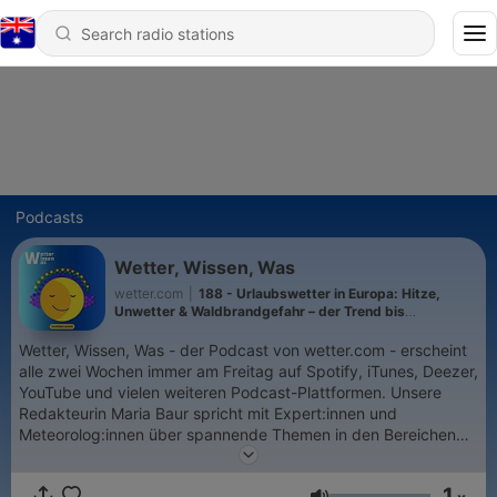
Podcasts
Wetter, Wissen, Was
wetter.com
|
188 - Urlaubswetter in Europa: Hitze,
Unwetter & Waldbrandgefahr – der Trend bis
Ferienende
Wetter, Wissen, Was - der Podcast von wetter.com - erscheint
alle zwei Wochen immer am Freitag auf Spotify, iTunes, Deezer,
YouTube und vielen weiteren Podcast-Plattformen. Unsere
Redakteurin Maria Baur spricht mit Expert:innen und
Meteorolog:innen über spannende Themen in den Bereichen
Wetter, Klima und Co. Außerdem dabei, aber gerade in kurzer
Pause ist Redakteurin Johanna Lindner. Egal ob Klimawandel,
1