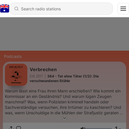
Podcasts
Verbrechen
DIE ZEIT
|
364 - Tat ohne Täter (1/2): Die
verschwundenen Stühle
Warum lässt eine Frau ihren Mann erschießen? Wie kommt ein
Kommissar an ein Geständnis? Und warum lügen Zeugen
manchmal? Was, wenn Polizisten kriminell handeln oder
Sachverständige versuchen, ihre Irrtümer zu kaschieren? Und
was, wenn Unschuldige in die Mühlen der Strafjustiz geraten –
und niemand ihnen glaubt …? ZEIT Verbrechen können Sie
auch in diesem Jahr wieder live erleben. Alle Infos und Tickets
1