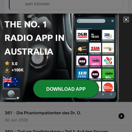
sein könnten.
Episodes
-
364
Tat ohne Täter (1/2): Die verschwundenen Stühle
In dieser Episode geht es um den Diebstahl von 60 wertvollen Designerstühlen des Modells 'Ray 22' aus der Mensa der Universität Lübeck, deren Gesamtwert auf über 30.000 Euro geschätzt wird. Neben der Geschichte hinter dem Design von Bruno Ratten werden die Ermittlungen sowie eine Serie ähnlicher Diebstähle an deutschen Universitäten beleuchtet. Die Suche nach den Stühlen führt über Kleinanzeigen bis hin zum Verdacht auf einen Handel in den Niederlanden. Zudem wird ein Zeuge aus Oldenburg thematisiert, der eine mutmaßliche Tat beobachtete, sowie die humorvollen Reaktionen der Internetgemeinde auf diesen außergewöhnlichen Kriminalfall.
28 Jul 2026
-
363
Tat ohne Täter (2/2): Als das Eis zur Gefahr
wurde
In diesem Gespräch erörtert die Journalistin Amrei Cohen den Rechtsstreit des peruanischen Bauern Saúl Luciano Luia gegen den deutschen Energiekonzern RWE, bei dem versucht wurde, ein Unternehmen für die Folgen der Gletscherschmelze in den Anden haftbar zu machen. Der Fall beleuchtet die juristischen Herausforderungen durch die Anwendung klassischer Gesetze auf globale Klimafolgen sowie die sozialen Auswirkungen auf die Heimat des Klägers. Darüber hinaus wird das Ende des Rechtsstreits und dessen Einordnung in eine globale Bewegung von Klimaklagen thematisiert. Die Diskussion umfasst zudem den zunehmenden politischen Backlash gegen Klimathemen, insbesondere in der US-amerikanischen Politik unter dem Einfluss von Akteuren wie Elon Musk, und schließt mit einem Rückblick auf die journalistische Arbeit von Amrei Cohen.
28 Jul 2026
DOWNLOAD APP
-
362
Die Leiche im Gartenteich
14 Jul 2026
-
361
Die Phantompatienten des Dr. O.
30 Jun 2026
-
360
Tod am Großglockner – Teil 1: Auf den Spuren