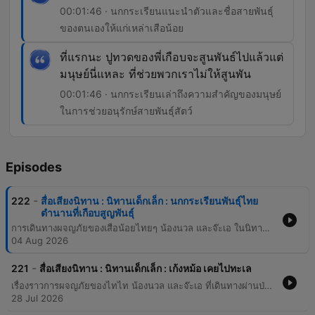
00:01:46 · นกกระเรียนแนะนำตัวและชื่อสายพันธุ์
ของตนเองให้แก่เหล่าเสือน้อย
ที่แรกนะ ปูทวดของพี่เกือบจะสูนพันธ์ไปแล้วแต่
มนุษย์นี่แหละ ที่ช่วยพวกเราไม่ให้สูนพัน
00:01:46 · นกกระเรียนเล่าถึงความสำคัญของมนุษย์
ในการช่วยอนุรักษ์สายพันธุ์สัตว์
Episodes
-
222
สื่อเสียงนิทาน : นิทานเด็กเล็ก : นกกระเรียนพันธุ์ไทย
ตำนานที่เกือบสูญพันธุ์
การเดินทางผจญภัยของเสือน้อยไทยๆ น้องนวล และจ๊ะเอ ในนิทานชุดไทยๆ ไปทะเล โดยในตอนนี้เหล่าตัวละครได้ออกเดินทางผ่านพื้นที่ชุ่มน้ำและพบกับความอุดมสมบูรณ์ของธรรมชาติ เรียนรู้ลักษณะของพื้นที่ชุ่มน้ำจากการแนะนำของพี่เก้งม่อ รวมถึงการเผชิญอุปสรรคเมื่อน้องนวลติดโคลนแต่ได้รับความช่วยเหลือจากเพื่อนร่วมทาง ระหว่างทางพวกเขาได้ค้นพบรอยเท้าสัตว์ขนาดใหญ่และได้พบกับนกกระเรียนพันธุ์ไทยที่มีลักษณะโดดเด่น ทั้งหน้าสีส้มสดและขาแดงอมชมพู ซึ่งนกกระเรียนตัวนี้ยังได้แบ่งปันเรื่องราวความสำคัญของการอนุรักษ์และการที่มนุษย์มีส่วนช่วยในการรักษาเผ่าพันธุ์สัตว์ไม่ให้สูญพันธุ์
04 Aug 2026
-
221
สื่อเสียงนิทาน : นิทานเด็กเล็ก : เก้งหม้อ เคยไปทะเล
เรื่องราวการผจญภัยของไทไท น้องนวล และจ๊ะเอ ที่เดินทางผ่านป่าเพื่อไปพบกับพี่เก้งม่อ เพื่อสอบถามข้อมูลเกี่ยวกับลักษณะของทะเลและหาทางเดินทางต่อไป
28 Jul 2026