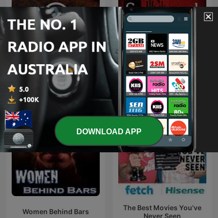
Snapped: Women Who
48 Hours
Murder
DOWNLOAD APP
The Best Movies You've
Women Behind Bars
Never Seen