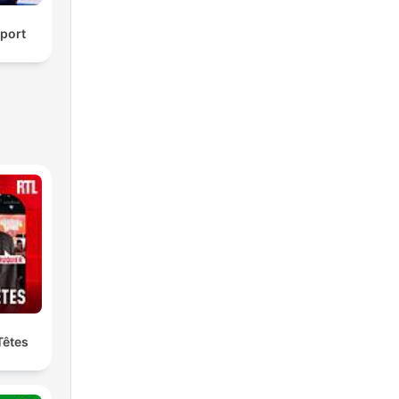
port
Têtes