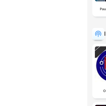
Pau
O