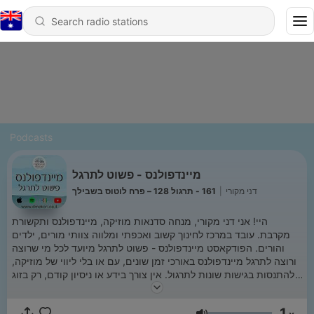
Podcasts
מיינדפולנס - פשוט לתרגל
דני מקורי
|
161 - תרגול 128 – פרח לוטוס בשבילך
היי! אני דני מקורי, מנחה סדנאות מוזיקה, מיינדפולנס ותקשורת
מקרבת. עובד במרכז לחינוך קשוב ואכפתי ומלווה צוותי מורים, ילדים
והורים. הפודקאסט מיינדפולנס - פשוט לתרגל מיועד לכל מי שרוצה
ורוצה לתרגל מיינדפולנס באורכי זמן שונים, עם או בלי ליווי של מוזיקה,
ולהתנסות בגישות שונות לתרגול. אין צורך בידע או ניסיון קודם, רק בזוג
אוזניות, וברצון להתנסות בתרגול שכיום אין ויכוח לגבי תרומתו לבריאות
הנפשית שלנו. אתם מוזמנים לעקוב אחרי בדף הפייסבוק שלי, דני
1