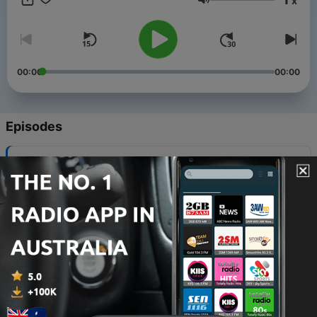
x
מקורי, וגם לשלוח לי הודעות, בקשות, או הערות לגבי הפודקאסט.
Volume
http:/fb.me/dmekori לסדנאות, הרצאות, סיפורים והקלטות נוספות
בקרו באתר: https://dmekori.co.il
00:00
00:00
Episodes
-
תרגול 128 – פרח לוטוס בשבילך
161
30 Jul 2026
-
תרגול 127 – ניקיון וסידור הבית הפנימי
160
17 Jul 2026
-
תרגול 126 – שאיפה, נשיפה, עמוקה, איטית
159
10 Jul 2026
-
תרגול 125 – נשימה והתרחבות המודעות בגוף
158
03 Jul 2026