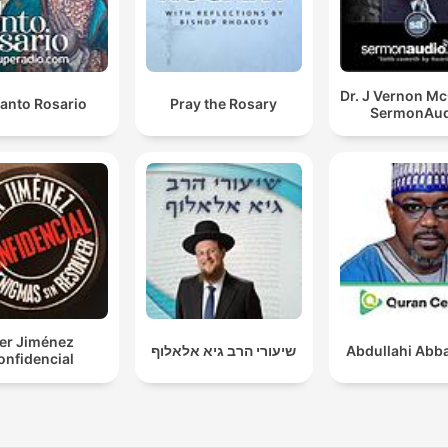
Dr. J Vernon M
Santo Rosario
Pray the Rosary
SermonAud
ker Jiménez
שיעורי הרב גיא אלאלוף
Abdullahi Abba
onfidencial