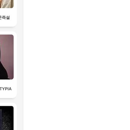
문즉설
ΤΥΡΙΑ