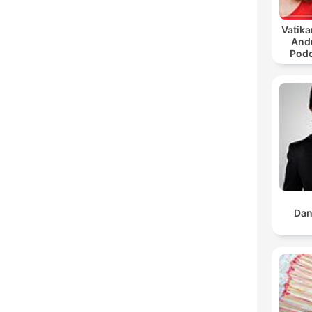
Vatika
And
Podc
Dan