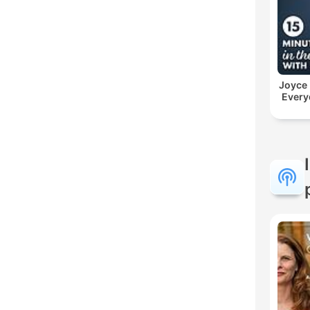
Joyce
Every