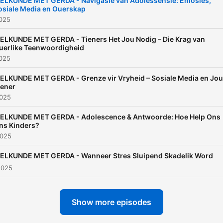
IELKUNDE MET GERDA - Navigasie van Adolessensie: Emosies,
osiale Media en Ouerskap
van gemeenskap en inspira
2025
te ervaar. Volg ons vir die
jongste episodes en wees 
IELKUNDE MET GERDA - Tieners Het Jou Nodig – Die Krag van
uerlike Teenwoordigheid
van die gesprek!
2025
IELKUNDE MET GERDA - Grenze vir Vryheid – Sosiale Media en Jou
iener
2025
IELKUNDE MET GERDA - Adolescence & Antwoorde: Hoe Help Ons
ns Kinders?
2025
IELKUNDE MET GERDA - Wanneer Stres Sluipend Skadelik Word
2025
Show more episodes