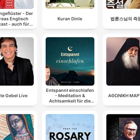
ngeflüster - Der
reas Englisch
Kuran Dinle
법륜스님의 즉
ast - auch für
Atheisten
Entspannt einschlafen
te Gebel Live
- Meditation &
ΑΘΩΝΙΚΗ ΜΑΡ
Achtsamkeit für die
Nacht