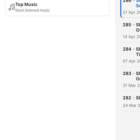
-
286
S
Top Music
S
Most listened music
21 Apr 
-
285
S
O
14 Apr 
-
284
S
T
07 Apr 
-
283
S
O
31 Mar 
-
282
S
24 Mar 