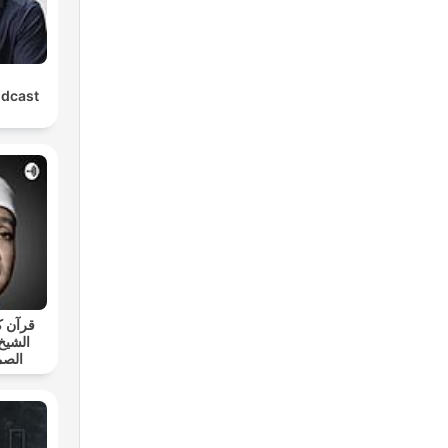
odcast
قرآن ك
الشيخ
الصم