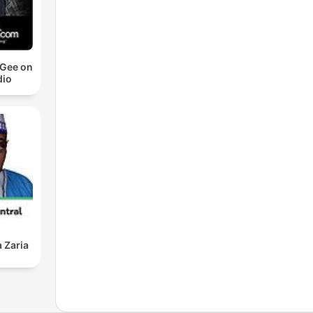
cGee on
io
 Zaria