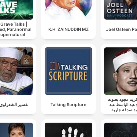
Grave Talks |
ed, Paranormal
K.H. ZAINUDDIN MZ
Joel Osteen P
Supernatural
ريم مجود بصوت
تفسير الشعراوي ك
Talking Scripture
 عبد الباسط عبد
د صدقة جارية