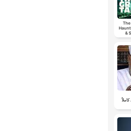
The 
Haunt
& 
املاً