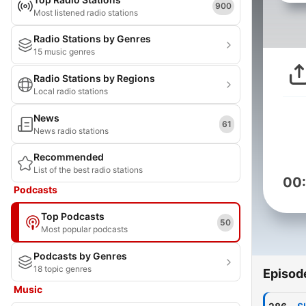
900
Most listened radio stations
Radio Stations by Genres
15 music genres
Radio Stations by Regions
Local radio stations
News
61
News radio stations
Recommended
List of the best radio stations
00
Podcasts
Top Podcasts
50
Most popular podcasts
Podcasts by Genres
18 topic genres
Episod
Music