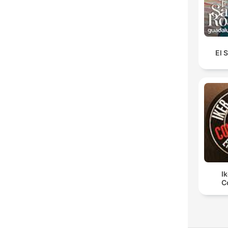
El 
I
C