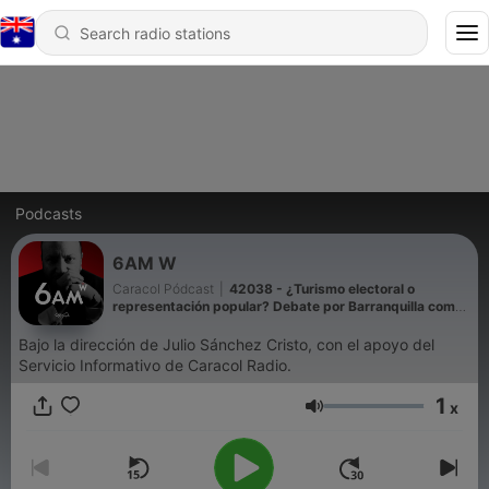
Podcasts
6AM W
Caracol Pódcast
|
42038 - ¿Turismo electoral o
representación popular? Debate por Barranquilla como
sede presidencial alterna
Bajo la dirección de Julio Sánchez Cristo, con el apoyo del
Servicio Informativo de Caracol Radio.
1
x
Volume