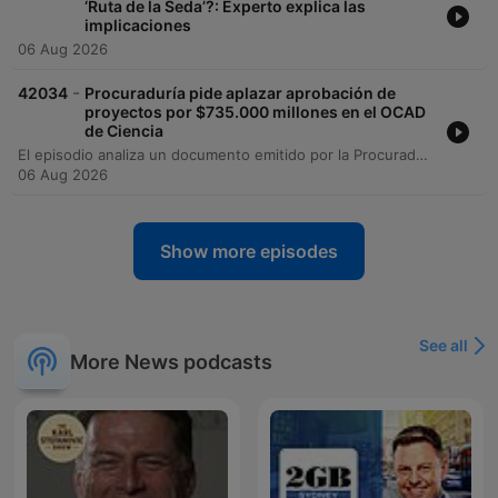
‘Ruta de la Seda’?: Experto explica las
implicaciones
06 Aug 2026
-
42034
Procuraduría pide aplazar aprobación de
proyectos por $735.000 millones en el OCAD
de Ciencia
El episodio analiza un documento emitido por la Procuraduría, firmado por el procurador delegado José Darío Castro, mediante el cual se solicita el aplazamiento de decisiones en la sesión 74 del OCAD de Ciencia, Tecnología e Innovación. La solicitud busca que se reconsideren las decisiones sobre la inversión de 900 mil millones de pesos provenientes del Sistema General de Regalías. La intervención de la Procuraduría pone énfasis en la necesidad de revisar con detenimiento las garantías de transparencia y la adecuada valoración del impacto de estos proyectos regionales. El debate se centra en la preocupación por la gestión de estos recursos masivos en un momento crítico del cierre del actual gobierno.
06 Aug 2026
Show more episodes
See all
More News podcasts