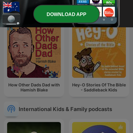
Sleep Tight Sounds -
abc
Calming Soundtracks for
Kids
DOWNLOAD APP
How Other Dads Dad with
Hey-O Stories Of The Bible
Hamish Blake
- Saddleback Kids
International Kids & Family podcasts