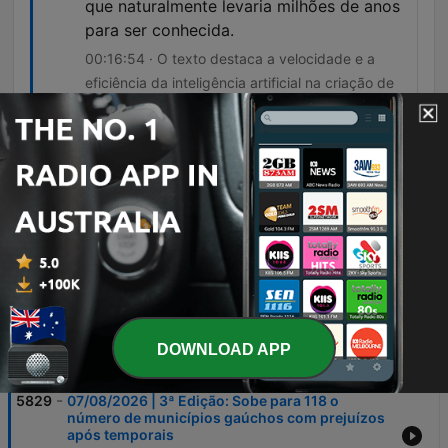
que naturalmente levaria milhões de anos
para ser conhecida.
00:16:54 · O texto destaca a velocidade e a
eficiência da inteligência artificial na criação de
novos vírus sintéticos para pesquisa.
O que faz o Brasil ter uma das contas de
luz mais caras do mundo não é o custo da
produção.
00:21:46 · A frase explica que a estrutura de
encargos e impostos é o principal fator para o
preço elevado da energia no país.
DOWNLOAD APP
Episodes
-
5829
07/08/2026 | 3ª Edição: Sobe para 118 o
número de municípios gaúchos com prejuízos
após temporais