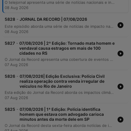
O telejornal apresenta uma série de notícias nacionais e internacionais, abrangendo desde os impactos de temporais e ciclones no Rio Grande do Sul e São Paulo até atualizações políticas sobre candidaturas presidenciais e estaduais. O programa também aborda temas de segurança pública, saúde, tecnologia e política internacional. O episódio discute o uso de IA para criar novos vírus, a condenação da Meta por negligência com menores e os impactos das queimadas em vinícolas francesas. Além disso, aborda o alto custo da energia elétrica no Brasil devido a encargos e impostos, bem como o crescimento do mercado de veículos elétricos.
08 Aug 2026
-
5828
JORNAL DA RECORD | 07/08/2026
Este episódio aborda uma série de notícias de impacto nacional e internacional, começando pelo desmonte ilegal de carros elétricos em São Paulo e investigações sobre vazamento de dados na Polícia Civil. O programa detalha também os efeitos climáticos do ciclone bomba no Brasil, o alto custo da energia elétrica e as implicações da reforma tributária brasileira. A cobertura estende-se ao cenário de segurança e justiça, incluindo crimes cometidos com IA, a condenação da Meta por negligência digital e os 20 anos da Lei Maria da Penha. O episódio encerra com atualizações sobre o mercado de transferências no futebol, política brasileira e dados positivos sobre o recuo do desmatamento na Amazônia.
08 Aug 2026
-
5827
07/08/2026 | 2ª Edição: Tornado mata homem e
vendaval causa estragos em mais de 100
cidades no RS
O Jornal da Record apresenta uma cobertura de eventos climáticos extremos e atualizações sobre segurança pública. A reportagem detalha os impactos de um tornado no Rio Grande do Sul, que causou mortes e destruição em mais de 100 municípios, além do alerta de vendaval para diversos estados brasileiros, incluindo o Rio de Janeiro e São Paulo. O programa também aborda a celebração dos 20 anos da Lei Maria da Penha, contrastando os avanços na proteção às vítimas com o aumento dos casos de feminicídio, destacando um crime recente ocorrido em São Paulo.
07 Aug 2026
-
5826
07/08/2026| Edição Exclusiva: Polícia Civil
realiza operação contra venda irregular de
veículos no Rio de Janeiro
Esta edição do Jornal da Record aborda os impactos climáticos extremos causados por um ciclone extratropical, que após deixar destruição e desabrigados no Rio Grande do Sul, agora coloca o Sudeste brasileiro em estado de alerta com ventos fortes em São Paulo e suspensão de aulas no Rio de Janeiro. O programa também detalha a sanção da nova lei que endurece as punições para crimes sexuais contra crianças e adolescentes no ambiente digital. A cobertura inclui ainda uma operação da Polícia Civil do Rio de Janeiro contra um esquema de desvio e revenda de veículos de locadoras, além de informações econômicas globais sobre o aumento dos preços dos alimentos, impulsionado pela alta nos cereais e conflitos internacionais, conforme dados da FAO.
07 Aug 2026
-
5825
07/08/2026 | 1ª Edição: Polícia identifica
homem que estava com advogado carioca
minutos antes da morte dele em SP
O Jornal da Record desta sexta-feira aborda notícias de impacto em São Paulo e no Rio Grande do Sul. O programa detalha um caso de feminicídio ocorrido em São Paulo no aniversário de 20 anos da Lei Maria da Penha, onde a vítima possuía medida protetiva contra o agressor. Em seguida, traz atualizações sobre as investigações da morte de um advogado carioca na Vila Madalena, com a decretação da prisão temporária de um suspeito do golpe 'Boa Noite Cinderela'. A cobertura inclui ainda os danos causados por um tornado e fortes ventos no Rio Grande do Sul, resultando em pessoas desabrigadas e prejuízos em áreas rurais. Por fim, o jornal informa sobre as consequências de um ciclone extratropical, que afetou a rede pública de ensino no Rio de Janeiro e levou à montagem de um gabinete de crise em São Paulo.
07 Aug 2026