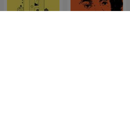
Forklart
Megbeszéljük...
The Clement Manyathela
La Republica - Sin guion
Show