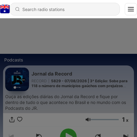
Podcasts
Jornal da Record
RECORD
|
5829 - 07/08/2026 | 3ª Edição: Sobe para
118 o número de municípios gaúchos com prejuízos
após temporais
Ouça as edições diárias do Jornal da Record e fique por
dentro de tudo o que acontece no Brasil e no mundo com os
Podcasts do JR.
1
x
Volume