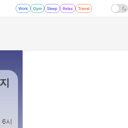
Work
Gym
Sleep
Relax
Travel
 지
 6시