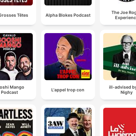
The Joe Ro
Grosses Têtes
Alpha Blokes Podcast
Experien
oshi Mango
ill-advised by
L'appel trop con
Podcast
Nighy