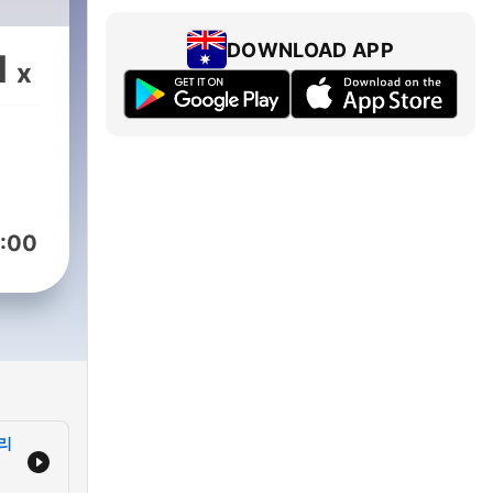
DOWNLOAD APP
1
x
:00
 리