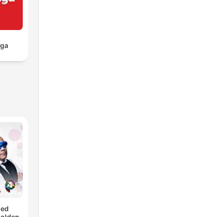
aga
med
Golden