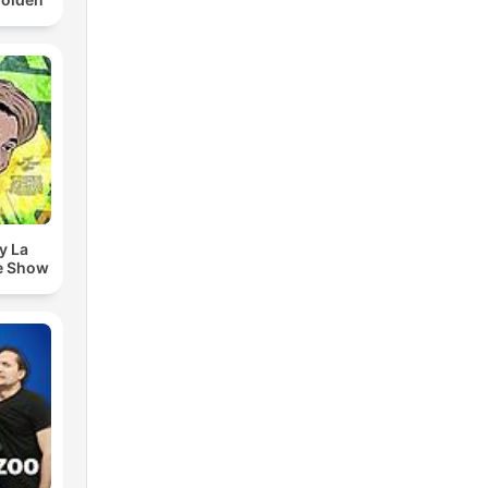
y La
e Show