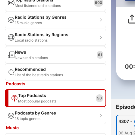
900
Most listened radio stations
Radio Stations by Genres
15 music genres
Radio Stations by Regions
Local radio stations
News
61
News radio stations
00
Recommended
List of the best radio stations
Podcasts
Top Podcasts
50
Most popular podcasts
Episod
Podcasts by Genres
18 topic genres
-
4307
Music
06 Aug 