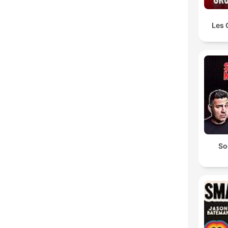
Les 
So