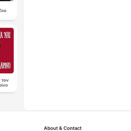
Zoo
ε τον
ρίνο
About & Contact