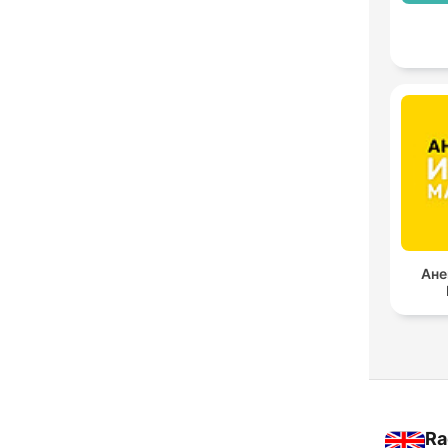
Ане
Ra