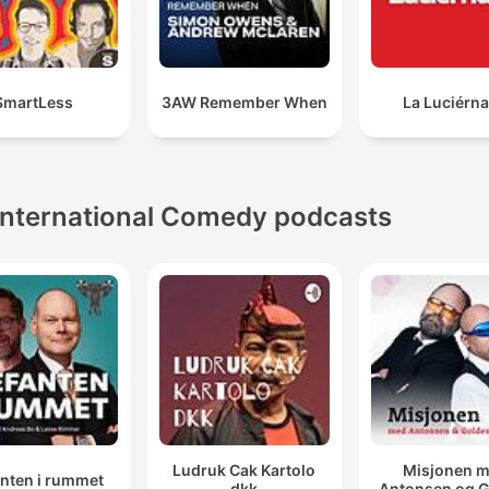
SmartLess
3AW Remember When
La Luciérn
International Comedy podcasts
Ludruk Cak Kartolo
Misjonen 
anten i rummet
dkk
Antonsen og 