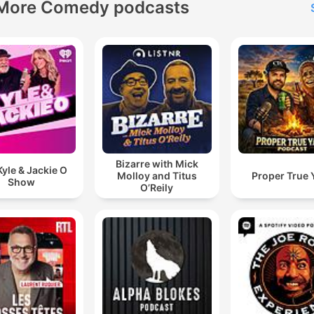
More Comedy podcasts
Bizarre with Mick
yle & Jackie O
Molloy and Titus
Proper True 
Show
O’Reily