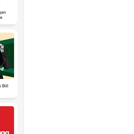
gan
ce
 Bill