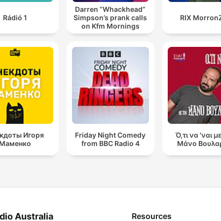
Darren “Whackhead”
Rádió 1
Simpson’s prank calls
RIX Morron
on Kfm Mornings
кдоты Игоря
Friday Night Comedy
Ό,τι να 'ναι μ
Маменко
from BBC Radio 4
Μάνο Βουλα
dio Australia
Resources