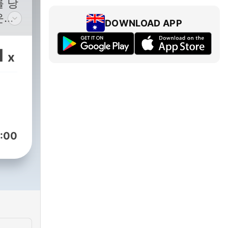
를 낭
운드
DOWNLOAD APP
파일
은 유
1
x
 했
들은
 라
합니
kr
:00
rkong