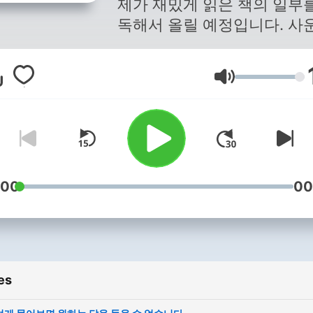
제가 재밌게 읽은 책의 일부
독해서 올릴 예정입니다. 사
클라우드 용량문제로 이전 
들을 내립니다. 내린 파일들
Volume
튜브에 올려져있으니, 이전에
던 낭독들을 듣고싶으신 분
유튜브에서 공준호의 책 읽는
디오를 검색해주세요. 감사
다. 이메일: vakong@kbs.co.
블로그:
:00
00
blog.naver.com/voiceacto
es