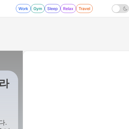
Work
Gym
Sleep
Relax
Travel
 라
다.