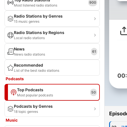
900
Most listened radio stations
Radio Stations by Genres
15 music genres
Radio Stations by Regions
Local radio stations
News
61
News radio stations
Recommended
List of the best radio stations
00
Podcasts
Top Podcasts
50
Most popular podcasts
Podcasts by Genres
18 topic genres
Episod
Music