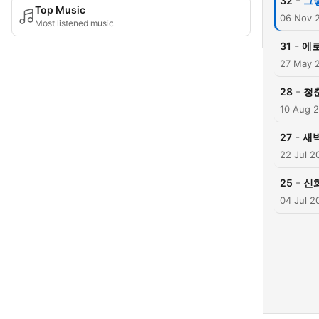
-
32
그
Top Music
06 Nov 
Most listened music
-
31
에
27 May 
-
28
청
10 Aug 
-
27
새벽
22 Jul 2
-
25
신
04 Jul 2