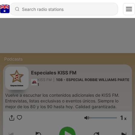
Podcasts
Especiales KISS FM
KISS FM
|
108 - ESPECIAL ROBBIE WILLIAMS PARTE
1
Vuelve a escuchar los contenidos adicionales de KISS FM.
Entrevistas, listas exclusivas o eventos únicos. Siempre lo
mejor de los 80 y los 90 hasta hoy. Calidad garantizada.
1
x
Volume