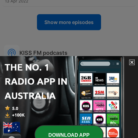
13 Apr 2022
Show more episodes
KISS FM podcasts
Music Box
Play KISS (Completo)
DOWNLOAD APP