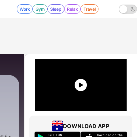
Work
Gym
Sleep
Relax
Travel
DOWNLOAD APP