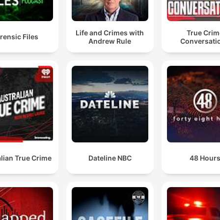
Jean-Paul Chardenou reçoit la décharge de trois qua
d'eau. C'est-à-dire qu'en termes clairs, il tournait le d
Life and Crimes with
True Crim
rensic Files
Il était en train de fuir.
Andrew Rule
Conversati
00:17:43 · La description technique du moment du tir démont
que la victime n'était pas une menace mais tentait de s'échap
Je regrette sincèrement mon geste. J'ai pris la vie de
quelqu'un qui valait plus que moi.
00:21:46 · Marc Feral prononce ces mots lors de son procès p
tenter d'attendrir les jurés par un aveu de culpabilité.
lian True Crime
Dateline NBC
48 Hour