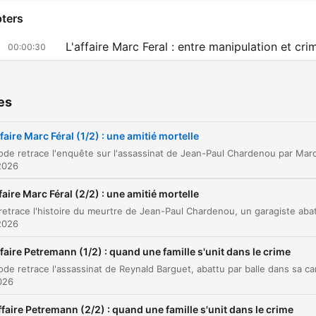
ters
L'affaire Marc Feral : entre manipulation et cri
00:00:30
L'obsession de Marc Feral et les soupçons de
00:05:19
meurtre en série
es
La reconstitution du crime : une exécution
00:15:50
préméditée
faire Marc Féral (1/2) : une amitié mortelle
La mise en scène du crime et les preuves
00:17:43
2026
balistiques
Le procès de Marc Feral à Rodez
faire Marc Féral (2/2) : une amitié mortelle
00:19:58
Le témoignage de l'ex-épouse et le verdict
2026
00:22:57
faire Petremann (1/2) : quand une famille s'unit dans le crime
L'appel et la fin de Marc Feral
00:25:02
lick on a chapter to go directly to that moment
026
lights
ffaire Petremann (2/2) : quand une famille s'unit dans le crime