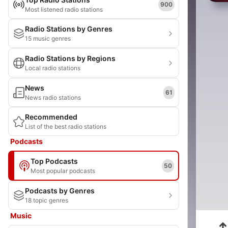
900
Most listened radio stations
Radio Stations by Genres
15 music genres
Radio Stations by Regions
Local radio stations
News
61
News radio stations
Recommended
List of the best radio stations
Podcasts
Top Podcasts
50
Most popular podcasts
Podcasts by Genres
18 topic genres
Music