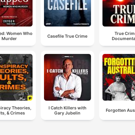
ed: Women Who
True Crim
Casefile True Crime
Murder
Documenta
iracy Theories,
I Catch Killers with
Forgotten Aus
ts, & Crimes
Gary Jubelin