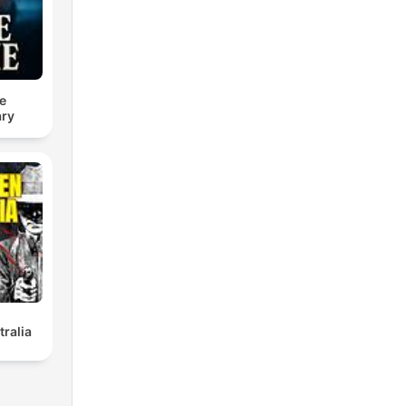
e
ry
tralia