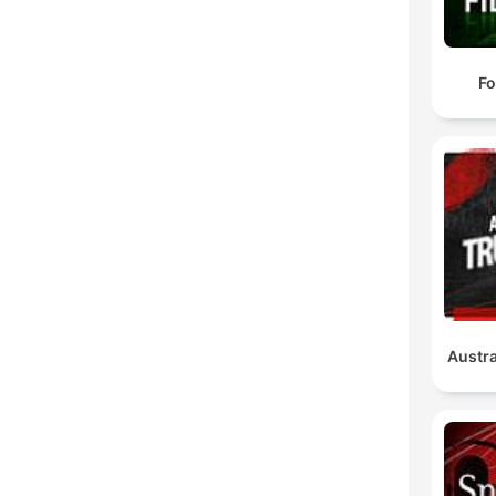
Fo
Austra