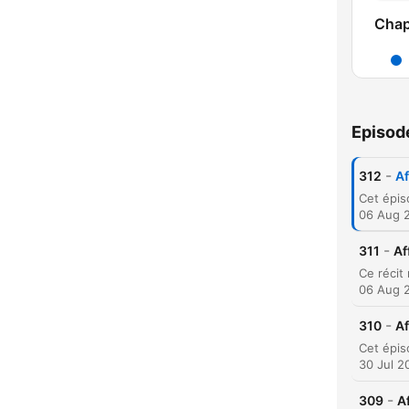
Chap
Episod
-
312
Af
06 Aug 
-
311
Af
06 Aug 
-
310
Af
C
30 Jul 2
High
-
309
A