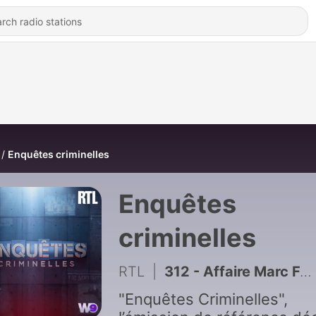
Enquêtes criminelles
Enquêtes
criminelles
RTL
|
312 - Affaire Marc Féral (1/2) : une amitié mortelle
"Enquêtes Criminelles",