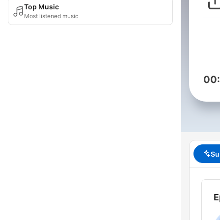
Top Music
Most listened music
00
Su
E