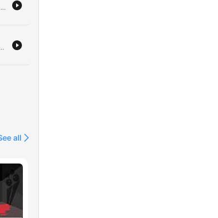
Ce récit retrace le procès d'Alexandre Petreman et de ses co-accusés pour l'assassinat de Reynald. À travers les témoignages bouleversants des familles, les contradictions des accusés et les accusations graves portées par Coralie, l'audience met en lumière la tragédie humaine derrière l'acte criminel. L'épisode détaille également le verdict final, précisant les peines de prison prononcées pour Alexandre Petreman et Valérie Andrieux. Le récit se conclut sur l'émotion intense des familles impliquées et un échange poignant entre le père de la victime et celui de l'accusé à l'issue de l'audience.
 il
ieuse de Leslie Hurlbeck et Kevin en novembre 2022. L'enquête explore les premiers doutes des proches, l'implication suspecte de leur ami Tom dans un contexte de jalousie amoureuse, ainsi que la découverte d'effets personnels et d'indices troublants à Puy-Raveau.
isé
nt.
ous
ui
ux
See all
re