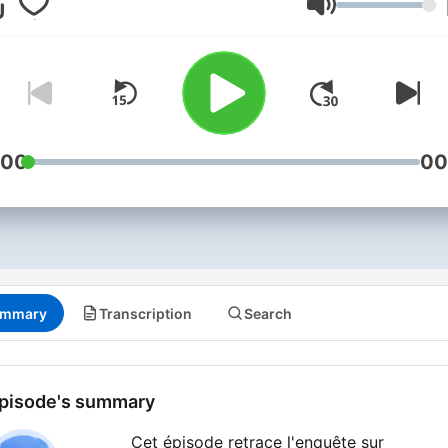
techniques de pointe de la
Volume
police scientifique.
:00
00
mmary
Transcription
Search
pisode's summary
Cet épisode retrace l'enquête sur