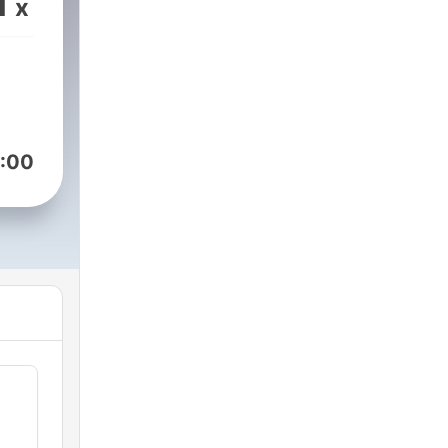
1
x
:00