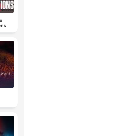
rts
os.
e
ons
re
per.
our
s