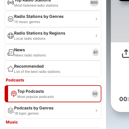
900
Most listened radio stations
Radio Stations by Genres
15 music genres
Radio Stations by Regions
Local radio stations
News
61
News radio stations
Recommended
List of the best radio stations
Podcasts
Top Podcasts
50
Most popular podcasts
00
Podcasts by Genres
18 topic genres
Music