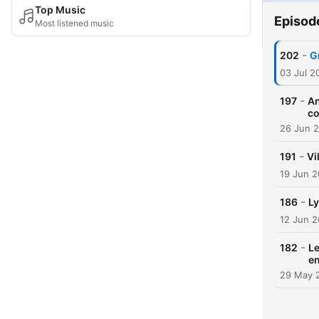
Top Music
Episod
Most listened music
-
202
G
03 Jul 2
-
197
An
co
26 Jun 
-
191
Vi
19 Jun 
-
186
Ly
12 Jun 
-
182
Le
en
29 May 