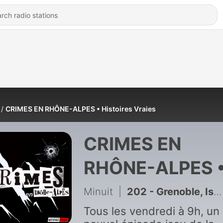
CRIMES EN RHÔNE-ALPES • Histoires Vraies
CRIMES EN
RHÔNE-ALPES 
Histoires Vraie
Minuit
|
202 - Grenoble, Isère — Joël Matencio et les "Brigades Rouges"
Tous les vendredi à 9h, un