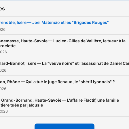
podcasts Minuit en intégral
es
sans publicité. 👉
https://m.audiomeans.fr/s/
renoble, Isère — Joël Matencio et les "Brigades Rouges"
pSlDfzMx
026
nemasse, Haute-Savoie — Lucien-Gilles de Vallière, le tueur à la
Rejoignez-nous sur
Instag
rdelette
🌃
2026
llard-Bonnot, Isère — La "veuve noire" et l'assassinat de Daniel C
2026
on, Rhône — Qui a tué le juge Renaud, le "shérif lyonnais" ?
2026
 Grand-Bornand, Haute-Savoie — L'affaire Flactif, une famille
tière tuée par jalousie
2026