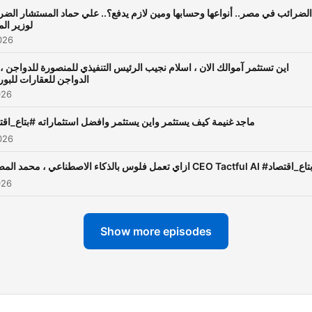
الضرائب في مصر.. أنواعها وحسابها ومين لازم يدفع؟.. علي حماد المستشار الضر
لوزير الم
026
اين تستثمر آموالك الان ، اسلام نجيب الرئيس التنفيذي للمنصورة للدواجن ،
الدواجن للعقارات للبو
026
ماجد غنيمة كيف يستثمر واين يستثمر وافضل استثماراته #بتاع_اقت
026
ازاي تعمل فلوس بالذكاء الاصطناعي ، محمد المصري CEO Tactful AI #اع_اقتصاد
026
Show more episodes