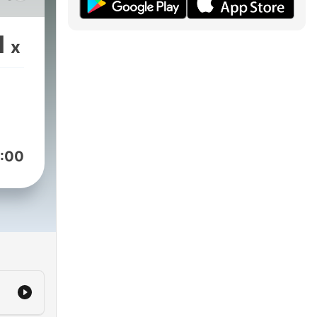
الأ
الم
1
x
:00