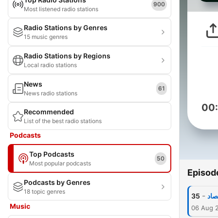
900
Most listened radio stations
Radio Stations by Genres
15 music genres
Radio Stations by Regions
Local radio stations
News
61
News radio stations
00
Recommended
List of the best radio stations
Podcasts
Top Podcasts
50
Most popular podcasts
Episod
Podcasts by Genres
18 topic genres
-
35
صاد
Music
06 Aug 