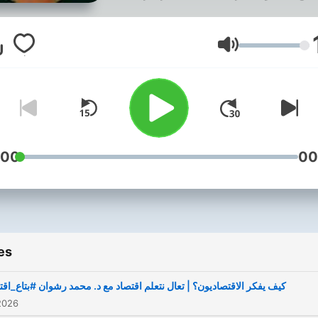
عمال، الذهب، البورصة، وأحدث
شاريع العقارية، كل ده بأسلوب
بسيط ومباشر. خليك معانا وخد
Volume
خطوة أقرب لتحقيق استثمارك
الذكي! 💡 📢 تابعنا عشان متفوتش
أي حلقة جديدة!
:00
00
es
كيف يفكر الاقتصاديون؟ | تعال نتعلم اقتصاد مع د. محمد رشوان #بتاع_اقت
2026