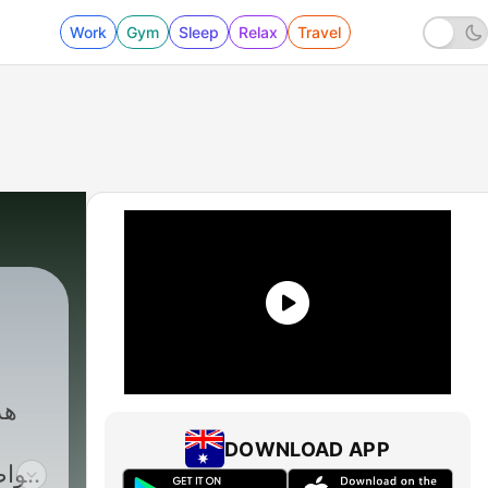
Work
Gym
Sleep
Relax
Travel
35 - عال نتعلم اقتصاد مع د. محمد رشوان #بتاع_اقتصاد
هد
DOWNLOAD APP
مواض