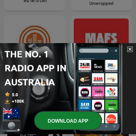
หน้าต่างโลก
Unwrapped
Thai PBS Podcast
MAFS Funny Podcast
DOWNLOAD APP