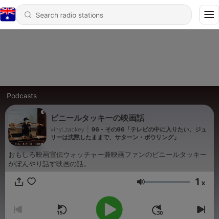
Podcasts
ビニールタッキーの映画話
vinyl_tackey
|
96 - その96「テレビの中に入りたい、ジュ
リーは沈黙したままで、サターン・ボウリング」
おもしろ映画宣伝ウォッチャー兼映画ファンのビニールタッキー
がぼんやり話す映画の話。
1
x
Volume