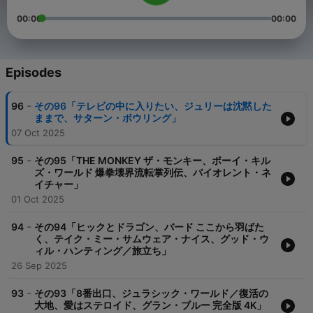
00:00
00:00
Episodes
-
96
その96「テレビの中に入りたい、ジュリーは沈黙した
ままで、サターン・ボウリング」
07 Oct 2025
-
95
その95「THE MONKEY ザ・モンキー、ボーイ・キル
ズ・ワールド 爆拳壊界流転掌列伝、バイオレント・ネ
イチャー」
01 Oct 2025
-
94
その94「ヒックとドラゴン、バード ここから羽ばた
く、テイク・ミー・サムウェア・ナイス、グッド・ウ
ィル・ハンティング／旅立ち」
26 Sep 2025
-
93
その93「8番出口、ジュラシック・ワールド／復活の
大地、愛はステロイド、グラン・ブルー 完全版 4K」