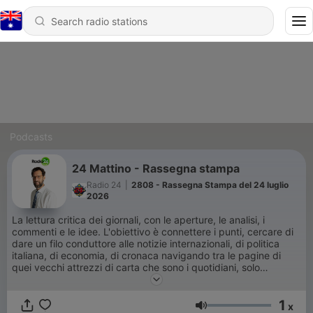
Podcasts
24 Mattino - Rassegna stampa
Radio 24
|
2808 - Rassegna Stampa del 24 luglio
2026
La lettura critica dei giornali, con le aperture, le analisi, i
commenti e le idee. L'obiettivo è connettere i punti, cercare di
dare un filo conduttore alle notizie internazionali, di politica
italiana, di economia, di cronaca navigando tra le pagine di
quei vecchi attrezzi di carta che sono i quotidiani, solo
apparentemente anacronistici. La squadra:
Margherita Aina,
Luca Ferrero, Giorgio De Luca, Alessandro Marcotulli, Marco
1
Santoro.
x
Volume