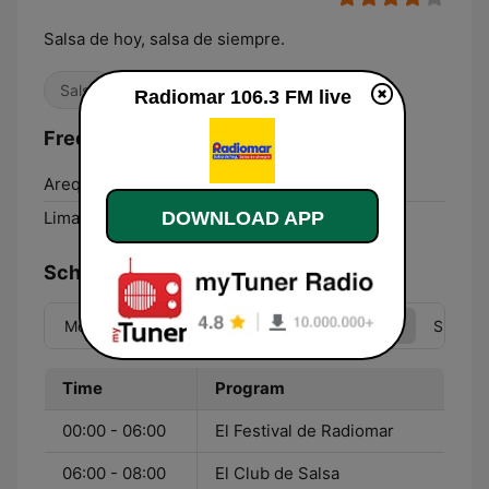
Salsa de hoy, salsa de siempre.
Salsa
Radiomar 106.3 FM live
Frequencies Radiomar 106.3 FM:
Arequipa:
106.3 FM
DOWNLOAD APP
Lima:
106.3 FM
Schedule
Mon
Tue
Wed
Thu
Fri
Sat
Sun
Time
Program
00:00 - 06:00
El Festival de Radiomar
06:00 - 08:00
El Club de Salsa