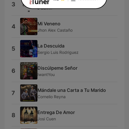
Origami
3
J Balvin
Mi Veneno
4
Jhon Alex Castaño
La Descuida
5
Sergio Luis Rodriguez
Discúlpeme Señor
6
IwantYou
Mándale una Carta a Tu Marido
7
Cornelio Reyna
Entrega De Amor
8
Josi Cuen