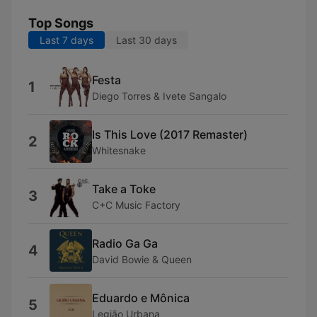
Top Songs
Last 7 days
Last 30 days
Festa
1
Diego Torres & Ivete Sangalo
Is This Love (2017 Remaster)
2
Whitesnake
Take a Toke
3
C+C Music Factory
Radio Ga Ga
4
David Bowie & Queen
Eduardo e Mônica
5
Legião Urbana