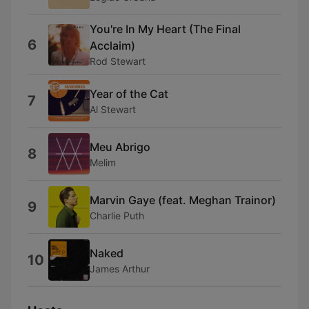
You're In My Heart (The Final
6
Acclaim)
Rod Stewart
Year of the Cat
7
Al Stewart
Meu Abrigo
8
Melim
Marvin Gaye (feat. Meghan Trainor)
9
Charlie Puth
Naked
10
James Arthur