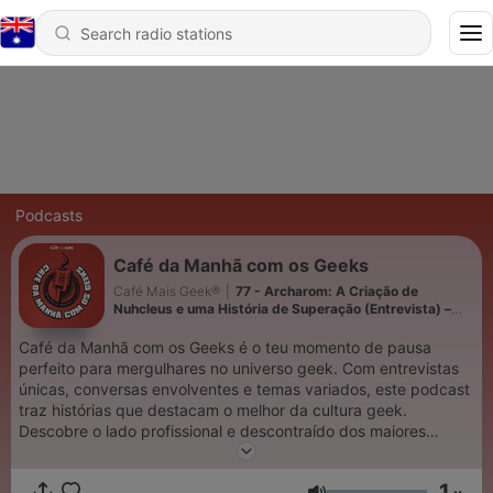
Podcasts
Café da Manhã com os Geeks
Café Mais Geek®
|
77 - Archarom: A Criação de
Nuhcleus e uma História de Superação (Entrevista) –
Conversas Geeks
Café da Manhã com os Geeks é o teu momento de pausa
perfeito para mergulhares no universo geek. Com entrevistas
únicas, conversas envolventes e temas variados, este podcast
traz histórias que destacam o melhor da cultura geek.
Descobre o lado profissional e descontraído dos maiores
eventos em "Conversas Geeks", explora videojogos
independentes no "Indie Corner" e vive registos espontâneos
1