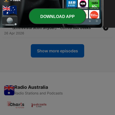
-
74
Alyson Sullivan sobre o Lado Oculto de Power
Rangers e os Fãs (Entrevista) – Conversas Geeks
27 Apr 2026
DOWNLOAD APP
-
73
O Segredo Obscuro de Wytches e do Novo Batman
(Entrevista Scott Snyder) – Conversas Geeks
26 Apr 2026
Show more episodes
Radio Australia
Radio Stations and Podcasts